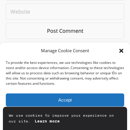
Manage Cookie Consent
To provide the best experiences, we use technologies like cookies to
store and/or access device information. Consenting to these technologies
will allow us to process data such as browsing behavior or unique IDs on
this site. Not consenting or withdrawing consent, may adversely affect
certain features and functions.
blog
-
WORK
-
about
-
references
-
exhıbıtıons
-
qodeacademy
-
qodecast
-
career
-
contact
-
BRAND GUIDE BOOK
Accept
Email:
hello@badqode.com
By browsing on
badqode.com
you agree on using cookies.
Deny
Find out more about cookies in the the
privacy policy
We use cookies to improve your experience on
our site.
Learn more
© GD DIGITAL ARTS 2024
View preferences
Instagram
-
YOUTUBE
-
MEDIUM
-
Béhance
-
VIMEO
-